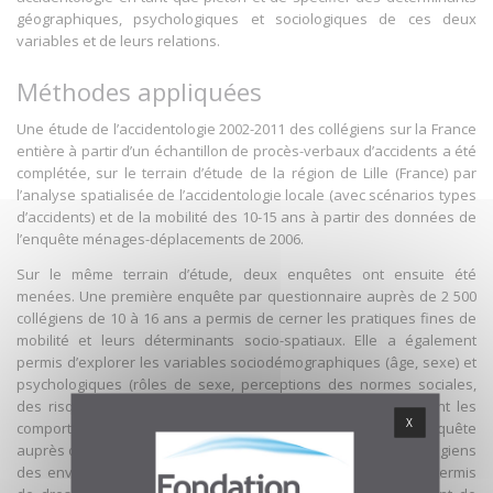
géographiques, psychologiques et sociologiques de ces deux
variables et de leurs relations.
Méthodes appliquées
Une étude de l’accidentologie 2002-2011 des collégiens sur la France
entière à partir d’un échantillon de procès-verbaux d’accidents a été
complétée, sur le terrain d’étude de la région de Lille (France) par
l’analyse spatialisée de l’accidentologie locale (avec scénarios types
d’accidents) et de la mobilité des 10-15 ans à partir des données de
l’enquête ménages-déplacements de 2006.
Sur le même terrain d’étude, deux enquêtes ont ensuite été
menées. Une première enquête par questionnaire auprès de 2 500
collégiens de 10 à 16 ans a permis de cerner les pratiques fines de
mobilité et leurs déterminants socio-spatiaux. Elle a également
permis d’explorer les variables sociodémographiques (âge, sexe) et
psychologiques (rôles de sexe, perceptions des normes sociales,
des risques, des règles, du niveau de supervision) expliquant les
X
comportements déclarés en tant que piéton. Une deuxième enquête
auprès de 300 collégiens a porté sur la perception par les collégiens
des environnements de marche connus et inconnus. Elle a permis