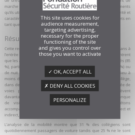
de dresser une cartographie sensible de leur environnement de
marche réel et de procéder à une analyse qualitative des éléments
qu’ils utilisent pour juger de l’agrément, du confort et de la sécurité et
This site uses cookies for
caractériser leur représentation, positive ou négative, des trajets en
audience measurement,
tant que piéton.
targeting advertising,
necessary for the proper
Résultats majeurs
functioning of the site
and gives you control over
Cette recherche confirme le pic d’accident piéton entre 11 et 13 ans à
those you want to activate
l’entrée dans l’enseignement secondaire. Les analyses montrent
que les accidents se produisent majoritairement les jours ouvrés (85
%), particulièrement le mercredi (20 %), en pleine journée (77 %) ou
✓ OK, ACCEPT ALL
de nuit avec éclairage allumé (14 %). 50% des accidents ont lieu à
moins de 650 m du domicile et 75% à moins de 500 m du collège,
dans des zones à forte densité de trafic, plutôt lors de traversée de
✗ DENY ALL COOKIES
voies principales. Les scénarios typiques d’accident relèvent
davantage d’un manque d’anticipation réciproque que d’un manque
PERSONALIZE
de visibilité. Les transports collectifs (TC) et les piétons
accompagnants (pairs ou adultes) jouent un rôle important, direct et
indirect, dans les accidents piétons des collégiens.
L’analyse de la mobilité montre que 31 % des collégiens sont
quotidiennement passagers de voiture tandis que 25 % ne le sont