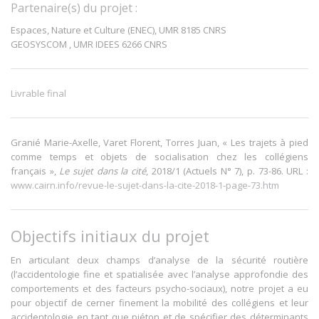
Partenaire(s) du projet :
Espaces, Nature et Culture (ENEC), UMR 8185 CNRS
GEOSYSCOM , UMR IDEES 6266 CNRS
Livrable final
Granié Marie-Axelle, Varet Florent, Torres Juan, « Les trajets à pied
comme temps et objets de socialisation chez les collégiens
français »,
Le sujet dans la cité
, 2018/1 (Actuels N° 7), p. 73-86. URL :
www.cairn.info/revue-le-sujet-dans-la-cite-2018-1-page-73.htm
Objectifs initiaux du projet
En articulant deux champs d’analyse de la sécurité routière
(l’accidentologie fine et spatialisée avec l’analyse approfondie des
comportements et des facteurs psycho-sociaux), notre projet a eu
pour objectif de cerner finement la mobilité des collégiens et leur
accidentologie en tant que piéton et de spécifier des déterminants