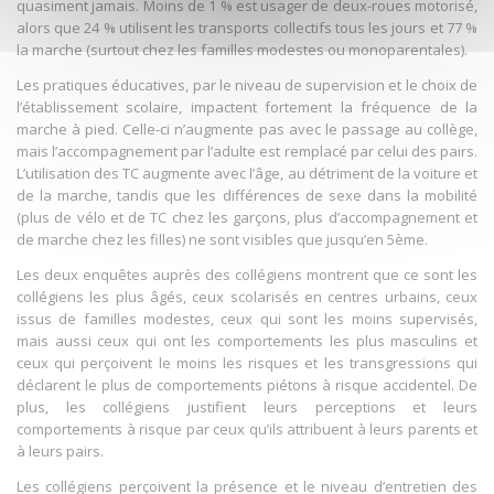
quasiment jamais. Moins de 1 % est usager de deux-roues motorisé,
alors que 24 % utilisent les transports collectifs tous les jours et 77 %
la marche (surtout chez les familles modestes ou monoparentales).
Les pratiques éducatives, par le niveau de supervision et le choix de
l’établissement scolaire, impactent fortement la fréquence de la
marche à pied. Celle-ci n’augmente pas avec le passage au collège,
mais l’accompagnement par l’adulte est remplacé par celui des pairs.
L’utilisation des TC augmente avec l’âge, au détriment de la voiture et
de la marche, tandis que les différences de sexe dans la mobilité
(plus de vélo et de TC chez les garçons, plus d’accompagnement et
de marche chez les filles) ne sont visibles que jusqu’en 5ème.
Les deux enquêtes auprès des collégiens montrent que ce sont les
collégiens les plus âgés, ceux scolarisés en centres urbains, ceux
issus de familles modestes, ceux qui sont les moins supervisés,
mais aussi ceux qui ont les comportements les plus masculins et
ceux qui perçoivent le moins les risques et les transgressions qui
déclarent le plus de comportements piétons à risque accidentel. De
plus, les collégiens justifient leurs perceptions et leurs
comportements à risque par ceux qu’ils attribuent à leurs parents et
à leurs pairs.
Les collégiens perçoivent la présence et le niveau d’entretien des